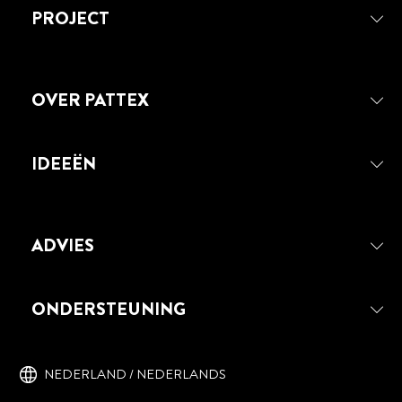
MONTEREN ALS EEN
PROJECT
GATEN IN JE MUUR TE BOREN?
PROFESSIONAL
OVER PATTEX
IDEEËN
ADVIES
ONDERSTEUNING
NEDERLAND / NEDERLANDS