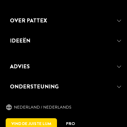
OVER PATTEX
IDEEËN
ADVIES
PATTEX REPAIR EXTREME
Elastische, universele lijmgel voor
ONDERSTEUNING
krachtig verlijmen en repareren.
Schokbestendig, flexibel, vullend,
waterbestendig en sterk kleefvermogen.
NEDERLAND / NEDERLANDS
VIND DE JUISTE LIJM
PRO