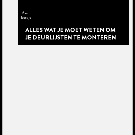
6 min
leestijd
ALLES WAT JE MOET WETEN OM
JE DEURLIJSTEN TE MONTEREN
5 min
leestijd
5 min