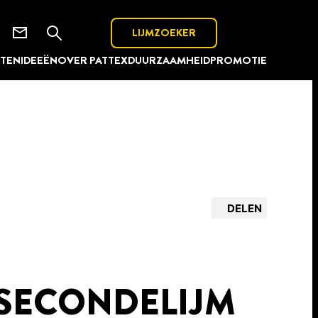
LIJMZOEKER
TEN
IDEEËN
OVER PATTEX
DUURZAAMHEID
PROMOTIE
DELEN
 SECONDELIJM