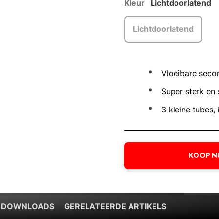
Kleur
Lichtdoorlatend
Lichtdoorlatend
Vloeibare seco
Super sterk en 
3 kleine tubes, 
KOOP N
 DOWNLOADS
GERELATEERDE ARTIKELS