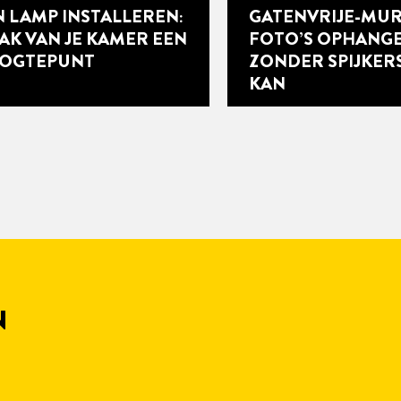
N LAMP INSTALLEREN:
GATENVRIJE-MU
AK VAN JE KAMER EEN
FOTO’S OPHANG
OGTEPUNT
ZONDER SPIJKERS
KAN
N
7 min
leestijd
5 min
leestijd
OXYHARS: ALLES WAT
DOOR EPOXYHAR
 KRACHT VAN
WERKEN MET EPO
 MOET WETEN
KOPEN, VERSTERK
E LAMBRISERING TE
OXYLIJMEN VOOR
ALLE INS- EN OUT