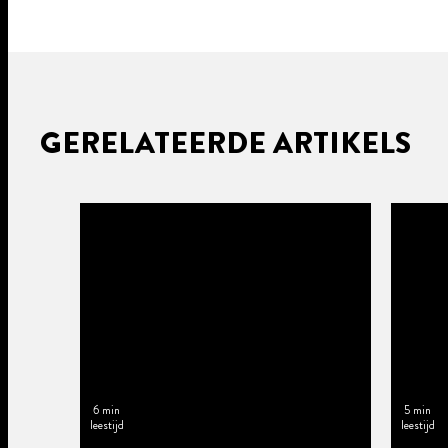
GERELATEERDE ARTIKELS
6 min
5 min
leestijd
leestijd