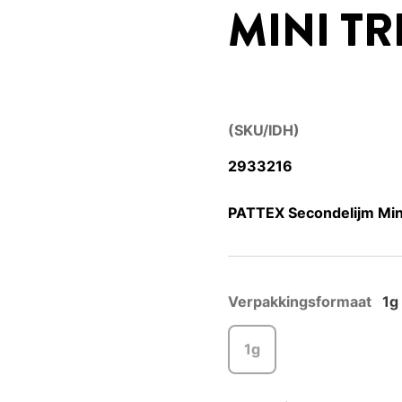
MINI TR
(SKU/IDH)
2933216
PATTEX Secondelijm Mini 
Verpakkingsformaat
1g
1g