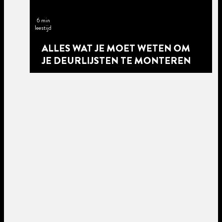
6 min
leestijd
ALLES WAT JE MOET WETEN OM
JE DEURLIJSTEN TE MONTEREN
5 min
leestijd
5 min