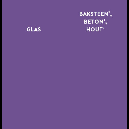
BAKSTEEN²,
BETON²,
GLAS
HOUT²